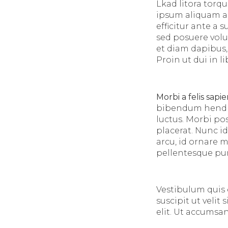
Lkad litora torq
ipsum aliquam ac
efficitur ante a
sed posuere volu
et diam dapibus,
Proin ut dui in l
Morbi a felis sapi
bibendum hendrer
luctus. Morbi po
placerat. Nunc 
arcu, id ornare 
pellentesque pur
Vestibulum quis el
suscipit ut veli
elit. Ut accumsan