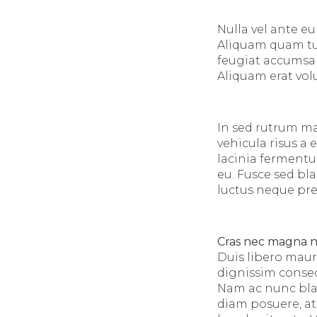
Nulla vel ante e
Aliquam quam tur
feugiat accumsan
Aliquam erat vol
In sed rutrum ma
vehicula risus a 
lacinia fermentu
eu. Fusce sed bla
luctus neque pre
Cras nec magna 
Duis libero maur
dignissim consequ
Nam ac nunc blan
diam posuere, a