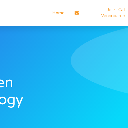
Jetzt Call
Home
Vereinbaren
en
logy