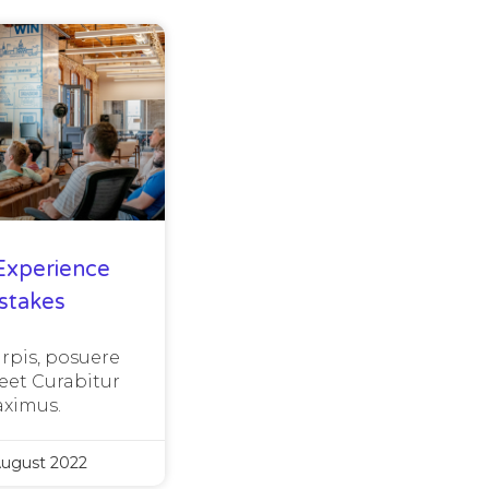
Experience
stakes
urpis, posuere
eet Curabitur
ximus.
August 2022