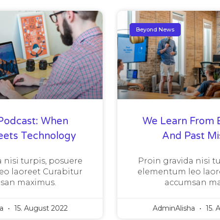
Beyond News
Podcast: When
We Learn From 
eets Technology
And Past Mi
 nisi turpis, posuere
Proin gravida nisi t
o laoreet Curabitur
elementum leo laor
san maximus.
accumsan ma
ha
15. August 2022
AdminAlisha
15. 