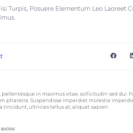
Nisi Turpis, Posuere Elementum Leo Laoreet C
imus.
t
 pellentesque in maximus vitae, sollicitudin sed dui. 
am pharetra. Suspendisse imperdiet molestie imperdi
incidunt, ultricies tellus at, aliquet sapien.
 socios