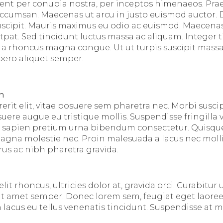
uent per conubia nostra, per inceptos himenaeos. Prae
cumsan. Maecenas ut arcu in justo euismod auctor. D
 suscipit. Mauris maximus eu odio ac euismod. Maecenas
tpat. Sed tincidunt luctus massa ac aliquam. Integer 
 a rhoncus magna congue. Ut ut turpis suscipit massa 
ibero aliquet semper.
en
it elit, vitae posuere sem pharetra nec. Morbi suscip
suere augue eu tristique mollis. Suspendisse fringilla
id sapien pretium urna bibendum consectetur. Quisqu
magna molestie nec. Proin malesuada a lacus nec moll
us ac nibh pharetra gravida.
it rhoncus, ultricies dolor at, gravida orci. Curabitur u
t sit amet semper. Donec lorem sem, feugiat eget laore
 lacus eu tellus venenatis tincidunt. Suspendisse at m