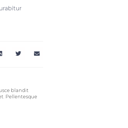
urabitur
Fusce blandit
et. Pellentesque