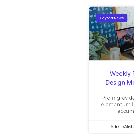
Beyond News
Weekly 
Design M
Proin gravida
elementum le
accum
AdminAlis