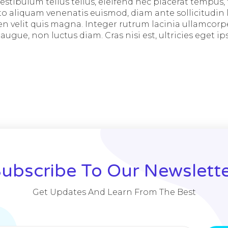
estibulum tellus tellus, eleifend nec placerat tempus, t
to aliquam venenatis euismod, diam ante sollicitudin l
 velit quis magna. Integer rutrum lacinia ullamcorpe
ue, non luctus diam. Cras nisi est, ultricies eget ips
ubscribe To Our Newslett
Get Updates And Learn From The Best