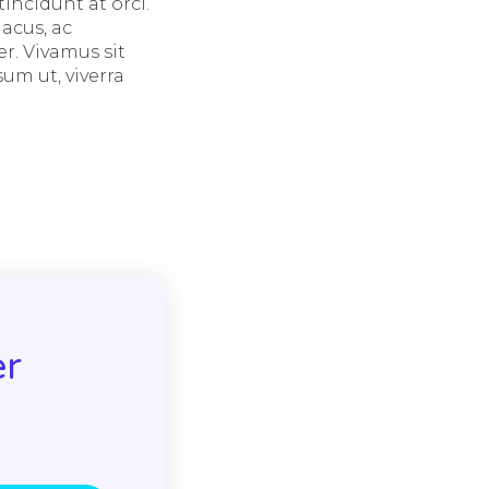
incidunt at orci.
acus, ac
r. Vivamus sit
um ut, viverra
er