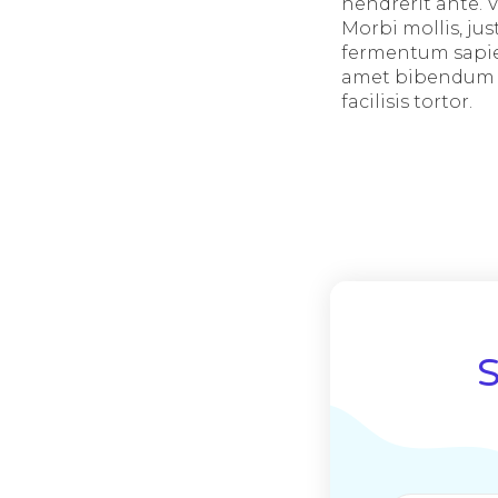
hendrerit ante. V
Morbi mollis, jus
fermentum sapien
amet bibendum aug
facilisis tortor.
S