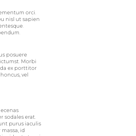
elementum orci.
u nisl ut sapien
lentesque.
ibendum.
mus posuere
dictumst. Morbi
da ex porttitor
rhoncus, vel
Maecenas
r sodales erat.
unt purus iaculis
 massa, id