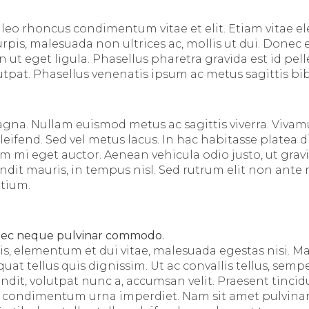
u leo rhoncus condimentum vitae et elit. Etiam vitae 
pis, malesuada non ultrices ac, mollis ut dui. Donec e
 ut eget ligula. Phasellus pharetra gravida est id pel
utpat. Phasellus venenatis ipsum ac metus sagittis b
gna. Nullam euismod metus ac sagittis viverra. Viva
eleifend. Sed vel metus lacus. In hac habitasse platea 
m mi eget auctor. Aenean vehicula odio justo, ut gravi
ndit mauris, in tempus nisl. Sed rutrum elit non ante 
tium.
nec neque pulvinar commodo.
is, elementum et dui vitae, malesuada egestas nisi. 
at tellus quis dignissim. Ut ac convallis tellus, sempe
dit, volutpat nunc a, accumsan velit. Praesent tincid
t condimentum urna imperdiet. Nam sit amet pulvinar