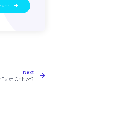
Send
Next
 Exist Or Not?