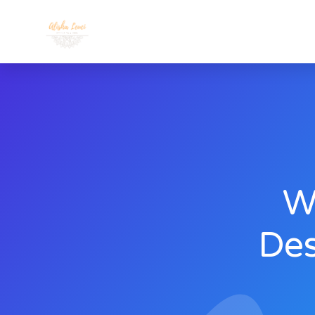
W
Des