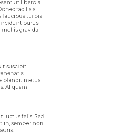
sent ut libero a
onec facilisis
 faucibus turpis
tincidunt purus
mollis gravida.
it suscipit
 venenatis
e blandit metus
is. Aliquam
t luctus felis. Sed
et in, semper non
auris.