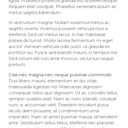
ligula. Phasellus pharetra gravida est id pellentesque.
Aliquam erat volutpat. Phasellus venenatis ipsum ac
metus sagittis bibendum.
In sed rutrum magna. Nullam euismod metus ac
sagittis viverra. Vivamus posuere vehicula risus a
eleifend. Sed vel metus lacus. In hac habitasse
platea dictumst. Morbi lacinia fermentum mi eget
auctor. Aenean vehicula odio justo, ut gravida ex
porttitor eu. Fusce sed blandit mauris, in tempus nisl.
Sed rutrum elit non ante rhoncus, vel luctus neque
pretium.
Cras nec magna nec neque pulvinar commodo.
Duis libero mauris, elementum et dui vitae,
malesuada egestas nisi. Maecenas dignissim
consequat tellus quis dignissim. Ut ac convallis tellus,
semper sodales erat. Nam ac nunc blandit, volutpat
nunc a, accumsan velit. Praesent tincidunt purus
iaculis diam posuere, at condimentum urna
imperdiet. Nam sit amet pulvinar massa, id hendrerit
ante. Vestibulum tellus tellus, eleifend nec placerat