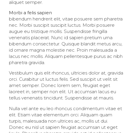
aliquet semper.
Morbi a felis sapien
bibendum hendrerit elit, vitae posuere sem pharetra
nec. Morbi suscipit suscipit luctus. Morbi posuere
augue eu tristique mollis. Suspendisse fringilla
venenatis placerat. Nunc id sapien pretium urna
bibendum consectetur. Quisque blandit metus arcu,
id ornare magna molestie nec. Proin malesuada a
lacus nec mollis. Aliquam pellentesque purus ac nibh
pharetra gravida.
Vestibulum quis elit rhoncus, ultricies dolor at, gravida
orci. Curabitur ut luctus felis. Sed suscipit ut velit sit
amet semper. Donec lorem sem, feugiat eget
laoreet in, semper non elit. Ut accumsan lacus eu
tellus venenatis tincidunt. Suspendisse at mauris.
Nulla vel ante eu leo rhoncus condimentum vitae et
elit. Etiam vitae elementum orci. Aliquam quam
turpis, malesuada non ultrices ac, mollis ut dui.
Donec eu nisl ut sapien feugiat accumsan ut eget