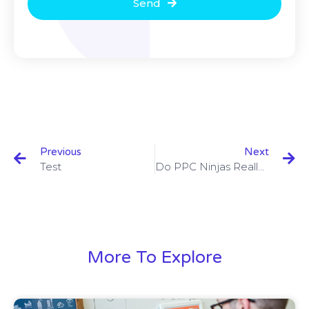
Send
Previous
Next
Test
Do PPC Ninjas Really Exist Or Not?
More To Explore