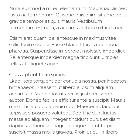
Nulla euismod a mi eu elementum. Mauris iaculis nec
justo ac fermentum. Quisque quis enim sit amet velit
gravida tempor et quis mauris. Vestibulum
fermentum est nulla, a accumsan libero ultrices nec.
Etiam erat quam, pellentesque in maximus vitae,
sollicitudin sed dui. Fusce blandit turpis nec aliquam
pharetra. Suspendisse imperdiet molestie imperdiet.
Pellentesque imperdiet magna tincidunt, ultricies
tellus at, aliquet sapien.
Class aptent taciti socios
Lkad litora torquent per conubia nostra, per inceptos
himenaeos. Praesent ut libero a ipsum aliquam
accumsan. Maecenas ut arcu in justo euismod
auctor. Donec facilisis efficitur ante a suscipit. Mauris
maximus eu odio ac euismod. Maecenas faucibus
turpis sed posuere volutpat. Sed tincidunt luctus
massa ac aliquam. Integer tincidunt purus et diam
dapibus, a rhoncus magna congue. Ut ut turpis
suscipit massa mollis gravida. Proin ut dui in libero